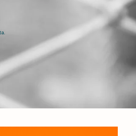
a
ta.