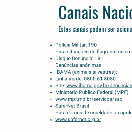
Canais Nacio
Estes canais podem ser aciona
Polícia Militar: 190
Para situações de flagrante ou em
Disque Denúncia: 181
Denúncias anônimas.
IBAMA (animais silvestres):
Linha Verde: 0800 61 8080
Site:
www.ibama.gov.br/denuncia
Ministério Público Federal (MPF):
www.mpf.mp.br/servicos/sac
SaferNet Brasil
Para crimes de crueldade ou apolo
www.safernet.org.br