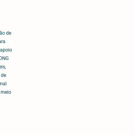
ão de
ara
 apoio
 ONG
is,
 de
imal
 meio