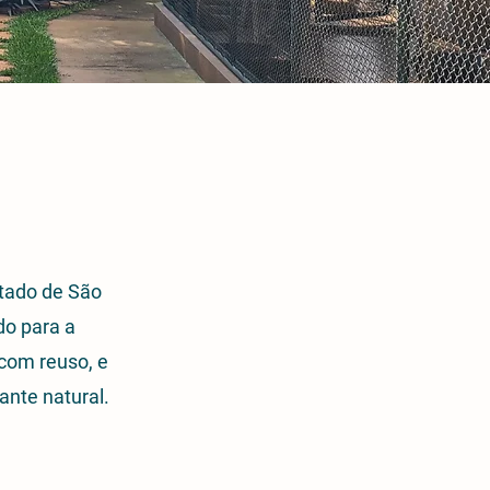
stado de São
do para a
 com reuso, e
nte natural.