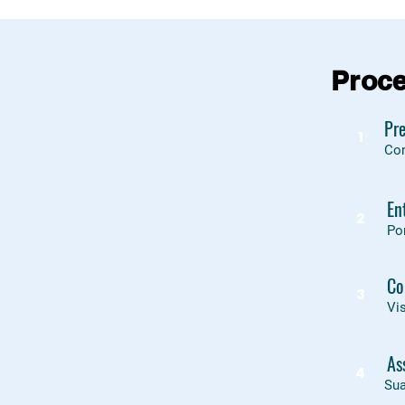
Proce
Pre
1
Con
En
2
Po
Co
3
Vi
As
4
Sua