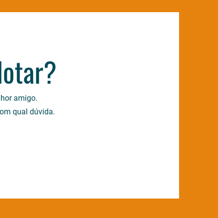
dotar?
lhor amigo.
com qual dúvida.