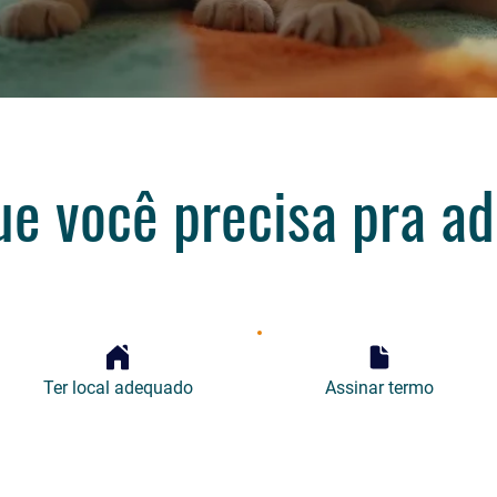
ue você precisa pra ad
Ter local adequado
Assinar termo