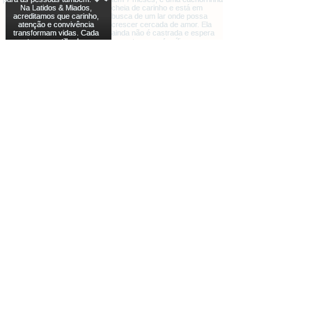
ONG LATIDOS E MIADOS
Quer apadrinhar?
Se inscreva e faça a vida de 
um animal melhor
Email
*
Ao inserir enviar seu e-mail você 