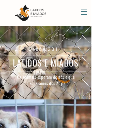
- Desde 2011 -
LATIDOS E MIADOS
"Os Animais esperam de nós o que
nós esperamos dos Anjos."