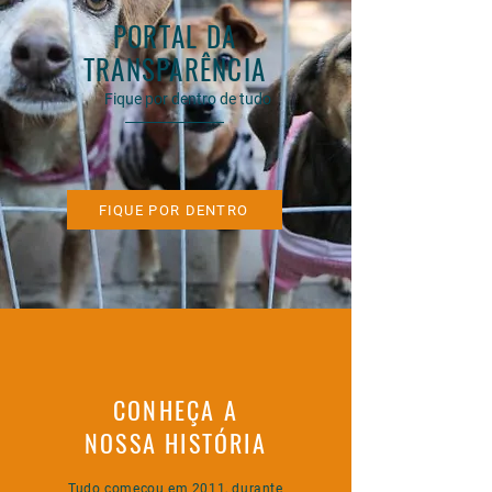
PORTAL DA
TRANSPARÊNCIA
Fique por dentro de tudo
FIQUE POR DENTRO
CONHEÇA A
NOSSA HISTÓRIA
Tudo começou em 2011, durante